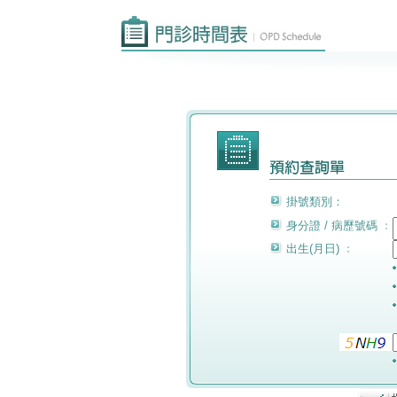
掛號類別：
身分證 / 病歷號碼 ﹕
出生(月日) ﹕